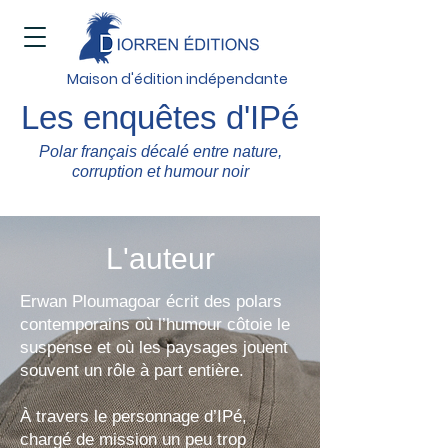
Maison d'édition indépendante
Les enquêtes d'IPé
Polar français décalé entre nature,
corruption et humour noir
L'auteur
Erwan Ploumagoar écrit des polars
contemporains où l’humour côtoie le
suspense et où les paysages jouent
souvent un rôle à part entière.
À travers le personnage d’IPé,
chargé de mission un peu trop