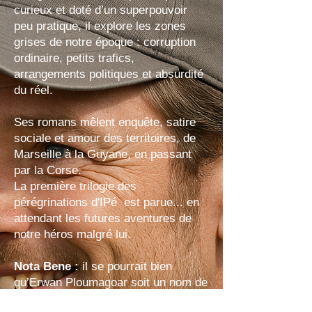
curieux et doté d’un superpouvoir
peu pratique, il explore les zones
grises de notre époque : corruption
ordinaire, petits trafics,
arrangements politiques et absurdité
du réel.
Ses romans mêlent enquête, satire
sociale et amour des territoires, de
Marseille à la Guyane, en passant
par la Corse.
La première trilogie des
pérégrinations d'IPé est parue... en
attendant les futures aventures de
notre héros malgré lui.
Nota Bene :
il se pourrait bien
qu’Erwan Ploumagoar soit un nom de
plume. Le tome 3 de la série laisse