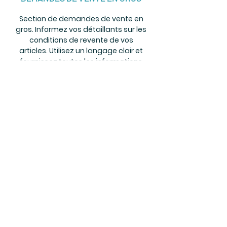
Section de demandes de vente en
gros. Informez vos détaillants sur les
conditions de revente de vos
articles. Utilisez un langage clair et
fournissez toutes les informations
nécessaires pour promouvoir et
développer votre entreprise.
Second paragraphe de la section de
vente en gros. Vous pouvez le
modifier et ajouter votre propre
texte. Cliquez sur « Modifier le texte »
ou double-cliquez ici pour ajouter
votre contenu et personnaliser la
police. C'est l'espace idéal pour
relater votre parcours et vous
présenter à vos visiteurs.
Méthodes de paiement